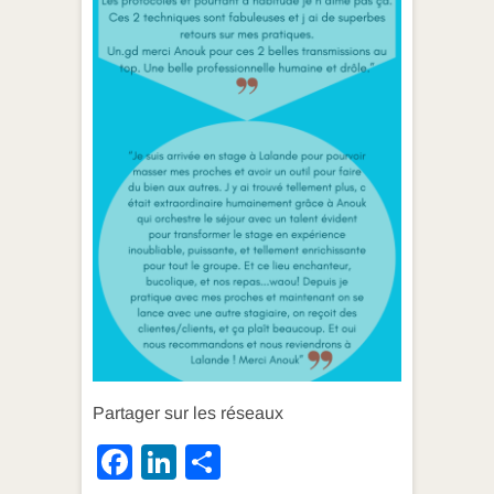
Partager sur les réseaux
F
Li
P