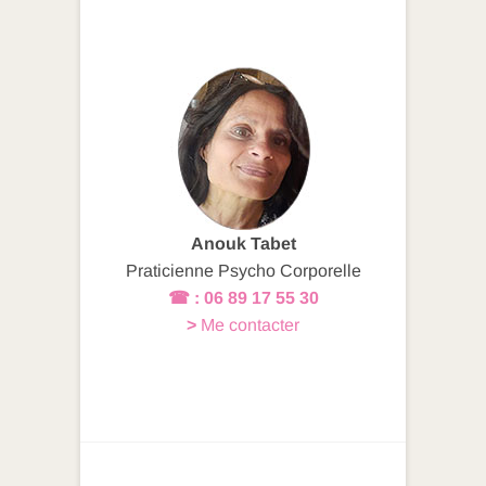
a
n
ar
c
k
ta
e
e
g
b
dI
er
o
n
o
k
Anouk Tabet
Praticienne Psycho Corporelle
☎ : 06 89 17 55 30
>
Me contacter