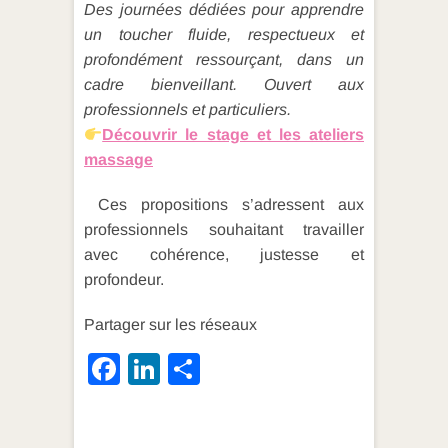
Des journées dédiées pour apprendre
un toucher fluide, respectueux et
profondément ressourçant, dans un
cadre bienveillant. Ouvert aux
professionnels et particuliers.
Découvrir le stage et les ateliers
massage
Ces propositions s’adressent aux
professionnels souhaitant travailler
avec cohérence, justesse et
profondeur.
Partager sur les réseaux
F
Li
P
a
n
ar
c
k
ta