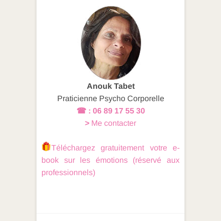
e
e
g
b
dI
er
o
n
o
k
Anouk Tabet
Praticienne Psycho Corporelle
☎ : 06 89 17 55 30
>
Me contacter
Téléchargez gratuitement votre e-
book sur les émotions
(réservé aux
professionnels)