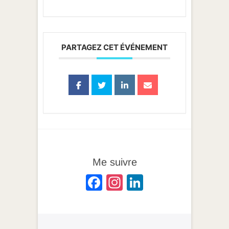
PARTAGEZ CET ÉVÉNEMENT
Me suivre
F
In
Li
a
st
n
c
a
k