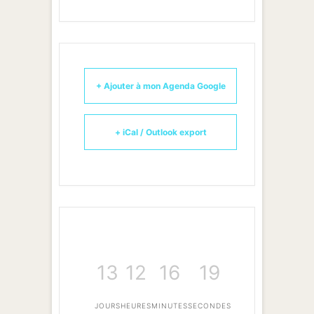
+ Ajouter à mon Agenda Google
+ iCal / Outlook export
13
12
16
19
JOURS
HEURES
MINUTES
SECONDES