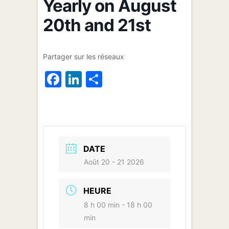
Yearly on August
20th and 21st
Partager sur les réseaux
F
Li
P
a
n
ar
c
k
ta
e
e
g
b
dI
er
DATE
o
n
Août 20 - 21 2026
o
k
HEURE
8 h 00 min - 18 h 00
min